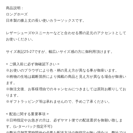
商品説明：
ロングホーズ
日本製の膝上丈の長い使いカラーソックスです。
レザーシューズやスニーカーなどと合わせる際の足元のアクセントとして
お使いください。
サイズ表記25-27ですが、幅広いサイズ感の方に御利用頂けます。
< ご購入前に必ず御確認下さい >
※お使いのブラウザにより色・柄の見え方が異なる事が御座います。
※柄物の生地は裁断箇所により掲載の商品と見え方が異なる場合が御座い
ます。
※御注文後、お客様理由でのキャンセルにつきましては原則お断りしてお
ります。
※ギフトラッピング等は承れませんので、予めご了承ください。
< 配送に関する重要事項 >
※日時指定やお急ぎの方は、必ずヤマト便での配送選択を御願い致しま
す。(レターパック指定不可)
※弊社店舗営業時間外や必要な配送方法の御指定が無い場合は、弊社では