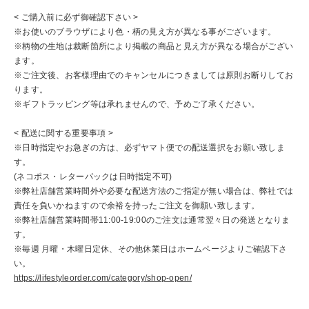
< ご購入前に必ず御確認下さい >
※お使いのブラウザにより色・柄の見え方が異なる事がございます。
※柄物の生地は裁断箇所により掲載の商品と見え方が異なる場合がござい
ます。
※ご注文後、お客様理由でのキャンセルにつきましては原則お断りしてお
ります。
※ギフトラッピング等は承れませんので、予めご了承ください。
< 配送に関する重要事項 >
※日時指定やお急ぎの方は、必ずヤマト便での配送選択をお願い致しま
す。
(ネコポス・レターパックは日時指定不可)
※弊社店舗営業時間外や必要な配送方法のご指定が無い場合は、弊社では
責任を負いかねますので余裕を持ったご注文を御願い致します。
※弊社店舗営業時間帯11:00-19:00のご注文は通常翌々日の発送となりま
す。
※毎週 月曜・木曜日定休、その他休業日はホームページよりご確認下さ
い。
https://lifestyleorder.com/category/shop-open/