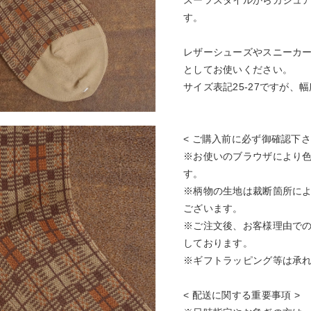
スーツスタイルからカジュ
す。
レザーシューズやスニーカ
としてお使いください。
サイズ表記25-27ですが
< ご購入前に必ず御確認下さ
※お使いのブラウザにより
す。
※柄物の生地は裁断箇所に
ございます。
※ご注文後、お客様理由で
しております。
※ギフトラッピング等は承
< 配送に関する重要事項 >