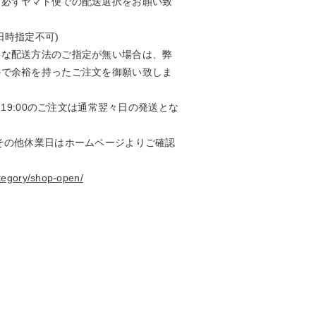
、必ずヤマト便での配送選択をお願い致
日時指定不可)
要な配送方法のご指定が無い場合は、弊
ので余裕を持ったご注文を御願い致しま
-19:00のご注文は通常翌々日の発送とな
その他休業日はホームページよりご確認
ategory/shop-open/