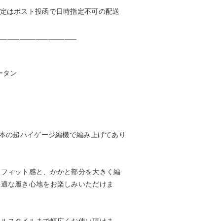
指定はポスト投函で日時指定不可の配送
___________________
ータン
0本の超ハイゲージ編機で編み上げてあり
なフィット感と、かかと部分を大きく編
快適な履き心地をお楽しみいただけま