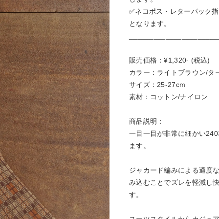
✅ネコポス・レターパック
となります。
______________________
販売価格：¥1,320- (税込)
カラー：ライトブラウン/タ
サイズ：25-27cm
素材：コットン/ナイロン
商品説明：
一目一目が非常に細かい24
ます。
ジャカード編みによる適度
み込むことでズレを軽減し
す。