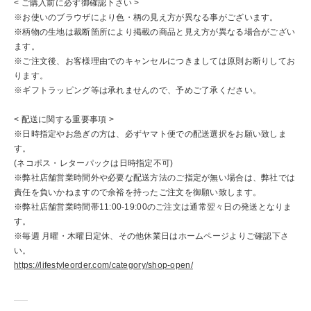
< ご購入前に必ず御確認下さい >
※お使いのブラウザにより色・柄の見え方が異なる事がございます。
※柄物の生地は裁断箇所により掲載の商品と見え方が異なる場合がござい
ます。
※ご注文後、お客様理由でのキャンセルにつきましては原則お断りしてお
ります。
※ギフトラッピング等は承れませんので、予めご了承ください。
< 配送に関する重要事項 >
※日時指定やお急ぎの方は、必ずヤマト便での配送選択をお願い致しま
す。
(ネコポス・レターパックは日時指定不可)
※弊社店舗営業時間外や必要な配送方法のご指定が無い場合は、弊社では
責任を負いかねますので余裕を持ったご注文を御願い致します。
※弊社店舗営業時間帯11:00-19:00のご注文は通常翌々日の発送となりま
す。
※毎週 月曜・木曜日定休、その他休業日はホームページよりご確認下さ
い。
https://lifestyleorder.com/category/shop-open/